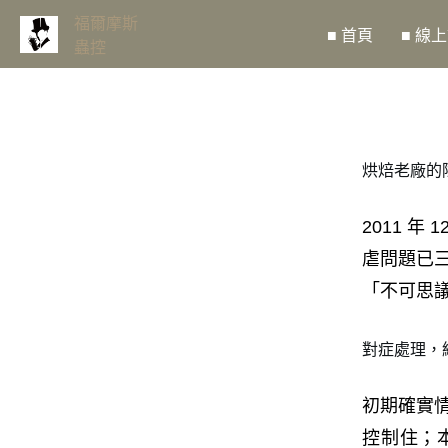
福爾摩斯
■ 首頁
■ 線
蟲控
烘焙老廠的除
2011 
虐問題已
「不可思
對症處理，
初期確實
控制住；本