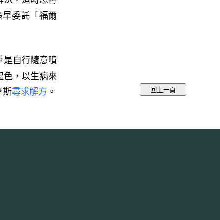
儘早委託「福爾
戶是自行隨意噴
起色，以生病來
摩斯
尋求解方
。