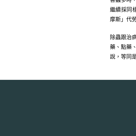
繼續採同
摩斯」代
除蟲跟治
藥、點藥
說，等同