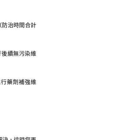
（防治時間合計
行後續無污染維
構進行藥劑補強維
解決，這時您再