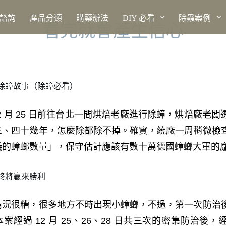
上諮詢
產品分類
購藥辦法
DIY 必看
除蟲案例
看
完
就
會
產
生
信
心
蟑故事​（除蟑必看）​
年 12 月 25 日前往台北一間烘焙老廠進行除蟑，烘焙廠老
三、四十幾年，怎麼除都除不掉。確實，繞廠一周稍微檢
議的蟑螂數量」，保守估計應該有數十萬德國蟑螂大軍的
終將贏來勝利
情況很糟，很多地方不時出現小蟑螂，不過，第一次防治
案經過 12 月 25、26、28 日共三次的密集防治後