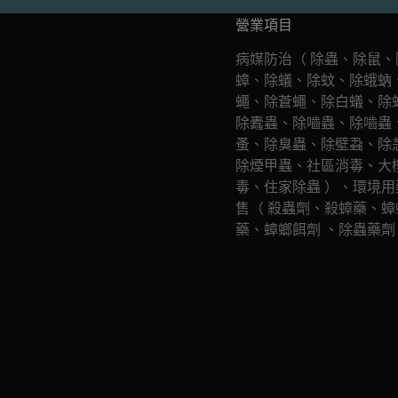
營業項目
病媒防治（ 除蟲、除鼠、
蟑、除蟻、除蚊、除蛾蚋
蠅、除蒼蠅、除白蟻、除
除蠹蟲、除嚙蟲、除嚙蟲
蚤、除臭蟲、除壁蝨、除
除煙甲蟲、社區消毒、大
毒、住家除蟲 ）、環境用
售（ 殺蟲劑、殺蟑藥、蟑
藥、蟑螂餌劑 、除蟲藥劑