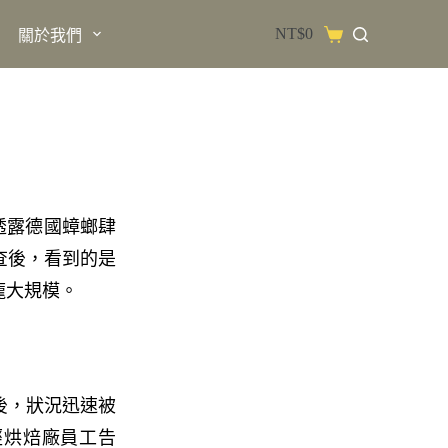
NT$
0
關於我們
闆透露德國蟑螂肆
查後，看到的是
龐大規模。
後，狀況迅速被
，經烘焙廠員工告