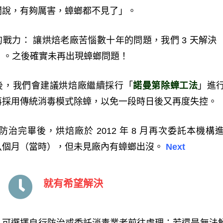
闆說，有夠厲害，蟑螂都不見了」。
戰力： 讓烘焙老廠苦惱數十年的問題，我們 3 天解決
時）。之後確實未再出現蟑螂問題！
後，我們會建議烘焙廠繼續採行「
諾曼第除蟑工法
」進
再採用傳統消毒模式除蟑，以免一段時日後又再度失控。
年底防治完畢後，烘焙廠於 2012 年 8 月再次委託本機
八個月（當時），但未見廠內有蟑螂出沒。
Next
找
就
對
有
方
希
法
望
解
決
，可選擇自行防治或委託消毒業者前往處理；若還是無法