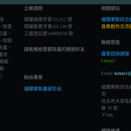
立案證照
相關網站
除
環藥病媒字第 63-212 號
福爾摩斯綜合
、除蚤
環藥販賣字第 63-138 號
音樂創作交流
蛀蟲、
工廠登記證 64009258 號
、除跳
聯絡管道
恙蟲、
請推薦給需要除蟲的親朋好友
蟲害諮詢請按
樓消
Line@
）
藥販
螂
Email:
keitan1@
 ）
粉絲專業
福爾摩斯綜合
福爾摩斯蟲害防治
司
台北市大安區新
巷 39 號 .
〒106
網路維護