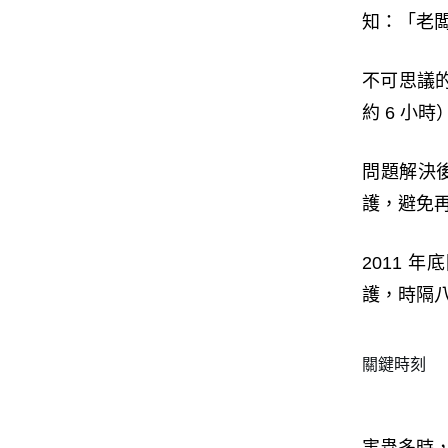
知：「老
不可思議的
約 6 小
問題解決
護，避免
2011 
護，時隔
關鍵時刻
害蟲多時