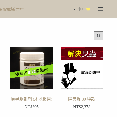
跳
NT$
0
福爾摩斯蟲控
至
購
主
物
要
車
內
容
巢蟲驅離劑 (木地板用)
除臭蟲 30 坪款
NT$
305
NT$
2,378