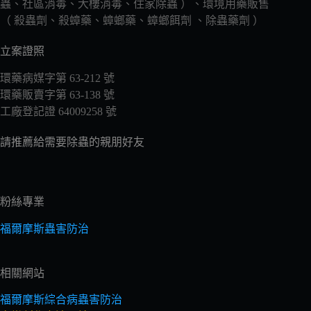
蟲、社區消毒、大樓消毒、住家除蟲 ）、環境用藥販售
（ 殺蟲劑、殺蟑藥、蟑螂藥、蟑螂餌劑 、除蟲藥劑 ）
立案證照
環藥病媒字第 63-212 號
環藥販賣字第 63-138 號
工廠登記證 64009258 號
請推薦給需要除蟲的親朋好友
粉絲專業
福爾摩斯蟲害防治
相關網站
福爾摩斯綜合病蟲害防治