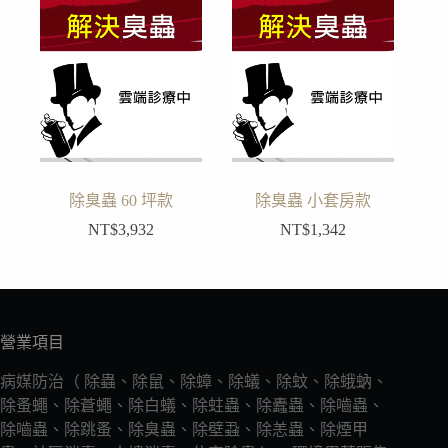
除臭蟲 60 坪款
除臭蟲 小套房款
NT$
3,932
NT$
1,342
營業項目
病媒防治（ 除蟲、除鼠、除蟑、除蟻、除蚊、除蛾蚋、
除蚤蠅、除蒼蠅、除白蟻、除蛀蟲、除蠹蟲、除嚙蟲、
除嚙蟲、除跳蚤、除臭蟲、除壁蝨、除恙蟲、除煙甲