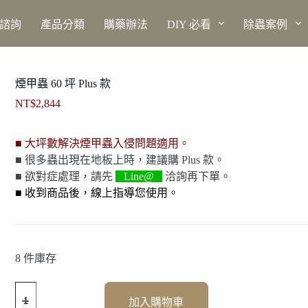
上諮詢
產品分類
購藥辦法
DIY 必看
除蟲案例
煙甲蟲 60 坪 Plus 款
NT$
2,844
■ 大坪數解決煙甲蟲入侵問題適用。
■ 很多蟲出現在地板上時，建議購 Plus 款。
■ 欲對症處理，請先
Line@
洽詢再下單。
■ 收到商品後，線上指導您使用。
8 件庫存
煙
加入購物車
甲