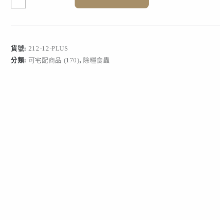
蟲
60
坪
Plus
款
貨號:
212-12-PLUS
數
分類:
可宅配商品 (170)
,
除糧食蟲
量