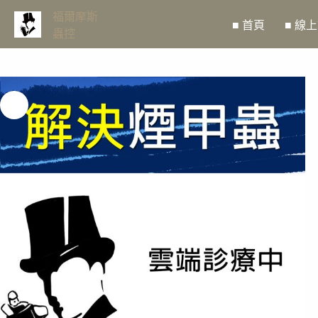
跳
福爾摩斯
■ 首頁
■ 線
至
蟲控
主
要
內
容