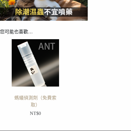
您可能也喜歡…
螞蟻偵測劑（免費索
取）
NT$
0