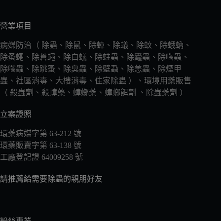
營業項目
病媒防治（ 除蟲、除鼠、除蟑、除蟻、除蚊、除蛾蚋、
除蚤蠅、除蒼蠅、除白蟻、除蛀蟲、除蠹蟲、除嚙蟲、
除嚙蟲、除跳蚤、除臭蟲、除壁蝨、除恙蟲、除煙甲
蟲、社區消毒、大樓消毒、住家除蟲 ）、環境用藥販售
（ 殺蟲劑、殺蟑藥、蟑螂藥、蟑螂餌劑 、除蟲藥劑 ）
立案證照
環藥病媒字第 63-212 號
環藥販賣字第 63-138 號
工廠登記證 64009258 號
請推薦給需要除蟲的親朋好友