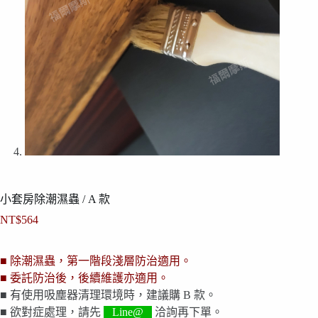
小套房除潮濕蟲 / A 款
NT$
564
■ 除潮濕蟲，第一階段淺層防治適用。
■ 委託防治後，後續維護亦適用。
■ 有使用吸塵器清理環境時，建議購 B 款。
■ 欲對症處理，請先
Line@
洽詢再下單。