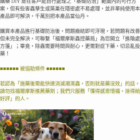
購藥 DIY 是在客戶能自行處理之「基礎防治」範圍內的可行方
案，但有些害蟲孳生或築巢在隱密處不易處理，並非單純使用本
產品即可解決，千萬別把本產品當仙丹。
購買本產品進行基礎防治後，問題癥結即可浮現，若問題有改善
但未完全解決，可聯繫「福爾摩斯蟲控藥局」為您開立「進階處
方箋」；畢竟，除蟲需要時間與耐心，更需對症下藥，切忌亂投
藥！
■■■■■■ 被協助條件 ■■■■■■
若認為「施藥後需能快速消滅潮濕蟲，否則就是藥沒效」的話，
請勿找福爾摩斯推薦藥劑；我們只服務「懂得感恩惜福，捨得給
好評」的人。