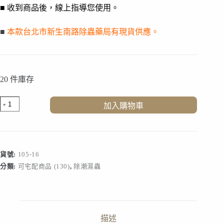
■ 收到商品後，線上指導您使用。
■
本款台北市新生南路除蟲藥局有現貨供應。
20 件庫存
小
加入購物車
套
房
除
潮
濕
貨號:
105-16
蟲
分類:
可宅配商品 (130)
,
除潮濕蟲
/
A
款
數
量
描述