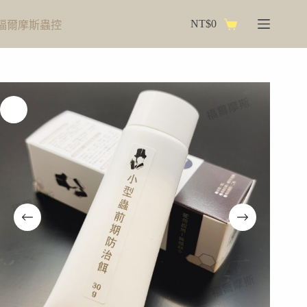
跳
NT$
0
福爾摩斯蟲控
至
購
主
物
要
車
內
容