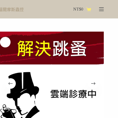
跳
NT$
0
福爾摩斯蟲控
至
購
主
物
要
車
內
容