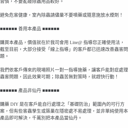
習慣，不要亂碰除蟲用品較好。
避免危害健康，室內除蟲請儘量不要噴藥或隨意施放水煙劑！
■■■■■■ 善用本產品 ■■■■■■
購買本產品，價值就在於我司會用 Line@ 指導您正確使用法，
截至目前，大部分接受「線上指導」的客戶都已迅速改善蟲害問
題。
我們依客戶傳來的現場照片一對一指導施藥，讓客戶能對症處理
蟲害問題，因此效果可期；除蟲苦無對策時，就趕快行動！
■■■■■■ 產品非仙丹 ■■■■■■
購藥 DIY 是在客戶能自行處理之「基礎防治」範圍內的可行方
案，但有些害蟲孳生或築巢在隱密處不易處理，並非單純使用本
產品即可解決，千萬別把本產品當仙丹。