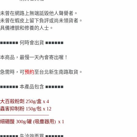
未曾在網路上無端詆毀他人聲譽者。
未曾在蝦皮上留下負評或尚未領貨者。
具備禮貌和修養的人士。
■■■■■■ 何時會出貨 ■■■■■■
本商品，最慢一天內會寄出喔！
急需時，可
預約
至台北新生南路取貨。
■■■■■■ 本產品包含 ■■■■■■
大百殺粉劑
250g/盒
x 4
蟲害抑制粉 150g/包 x 12
——————————
細硼酸 300g/罐 (吸塵器用) x 1
■■■■■■ 先洽詢再買 ■■■■■■