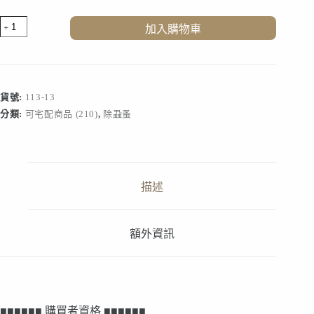
除
加入購物車
跳
蚤
60
坪
款
貨號:
113-13
數
分類:
可宅配商品 (210)
,
除蝨蚤
量
描述
額外資訊
■■■■■■ 購買者資格 ■■■■■■