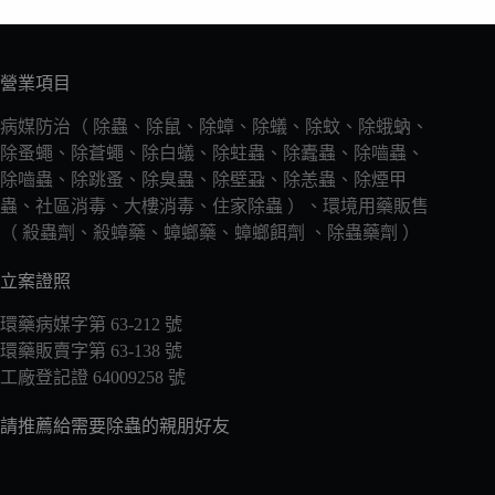
營業項目
病媒防治（ 除蟲、除鼠、除蟑、除蟻、除蚊、除蛾蚋、
除蚤蠅、除蒼蠅、除白蟻、除蛀蟲、除蠹蟲、除嚙蟲、
除嚙蟲、除跳蚤、除臭蟲、除壁蝨、除恙蟲、除煙甲
蟲、社區消毒、大樓消毒、住家除蟲 ）、環境用藥販售
（ 殺蟲劑、殺蟑藥、蟑螂藥、蟑螂餌劑 、除蟲藥劑 ）
立案證照
環藥病媒字第 63-212 號
環藥販賣字第 63-138 號
工廠登記證 64009258 號
請推薦給需要除蟲的親朋好友