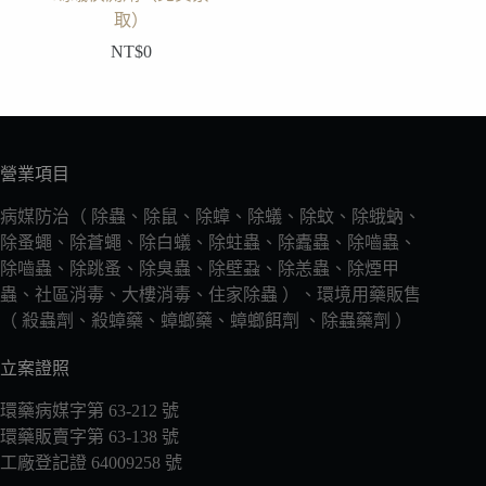
取）
NT$
0
營業項目
病媒防治（ 除蟲、除鼠、除蟑、除蟻、除蚊、除蛾蚋、
除蚤蠅、除蒼蠅、除白蟻、除蛀蟲、除蠹蟲、除嚙蟲、
除嚙蟲、除跳蚤、除臭蟲、除壁蝨、除恙蟲、除煙甲
蟲、社區消毒、大樓消毒、住家除蟲 ）、環境用藥販售
（ 殺蟲劑、殺蟑藥、蟑螂藥、蟑螂餌劑 、除蟲藥劑 ）
立案證照
環藥病媒字第 63-212 號
環藥販賣字第 63-138 號
工廠登記證 64009258 號