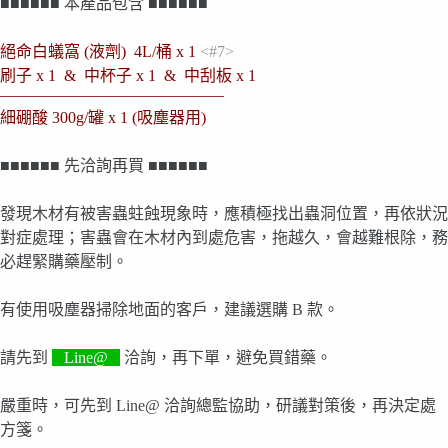
■■■■■■ 本產品包含 ■■■■■■
絕命白蟻窩 (液劑) 4L/桶 x 1
<#7>
刷子 x 1 & 中杯子 x 1 & 中刮板 x 1
——————————————
細硼酸 300g/罐 x 1 (吸塵器用)
■■■■■■ 先洽詢再買 ■■■■■■
發現木材有被害蟲蛀蝕現象時，應積極找出蟲洞位置，再依狀況
對症處理；害蟲會在木材內到處危害，拖越久，會越難根除，務
必趕緊購藥壓制。
有使用吸塵器掃除地面的客戶，建議選購 B 款。
請先到
Line@
洽詢，再下單，避免買錯藥。
嚴重時，可先到 Line@ 洽詢總監協助，研議對策後，再決定處
方箋。