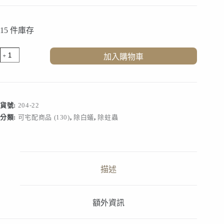
15 件庫存
大
加入購物車
範
圍
木
蛀
防
貨號:
204-22
護
分類:
可宅配商品 (130)
,
除白蟻
,
除蛀蟲
B
款
數
量
描述
額外資訊