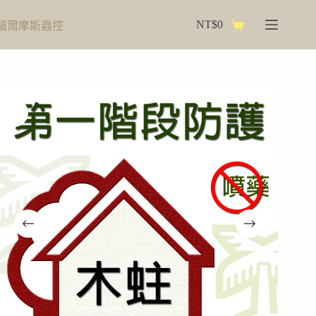
跳
NT$
0
福爾摩斯蟲控
至
購
主
物
要
車
內
容