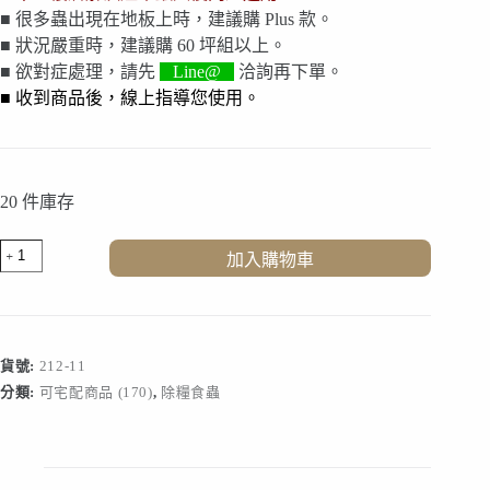
■ 很多蟲出現在地板上時，建議購 Plus 款。
■ 狀況嚴重時，建議購 60 坪組以上。
■ 欲對症處理，請先
Line@
洽詢再下單。
■ 收到商品後，線上指導您使用。
20 件庫存
煙
加入購物車
甲
蟲
30
坪
以
貨號:
212-11
內
分類:
可宅配商品 (170)
,
除糧食蟲
款
數
量