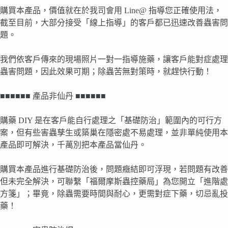
購買本產品，價值就在於我司會用 Line@ 指導您正確使用法，
截至目前，大部分接受「線上指導」的客戶都已迅速改善蟲害問
題。
我們依客戶傳來的現場照片一對一指導施藥，讓客戶能對症處理
蟲害問題，因此效果可期；除蟲苦無對策時，就趕快行動！
■■■■■■ 產品非仙丹 ■■■■■■
購藥 DIY 是在客戶能自行處理之「基礎防治」範圍內的可行方
案，但有些害蟲孳生或築巢在隱密處不易處理，並非單純使用本
產品即可解決，千萬別把本產品當仙丹。
購買本產品進行基礎防治後，問題癥結即可浮現，若問題有改善
但未完全解決，可聯繫「福爾摩斯蟲控藥局」為您開立「進階處
方箋」；畢竟，除蟲需要時間與耐心，更需對症下藥，切忌亂投
藥！