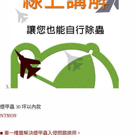
煙甲蟲 30 坪以內款
NT$
939
■ 單一樓層解決煙甲蟲入侵問題適用。