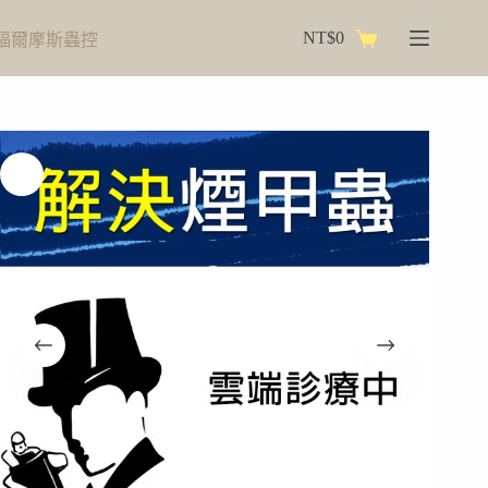
跳
NT$
0
福爾摩斯蟲控
至
購
主
物
要
車
內
容