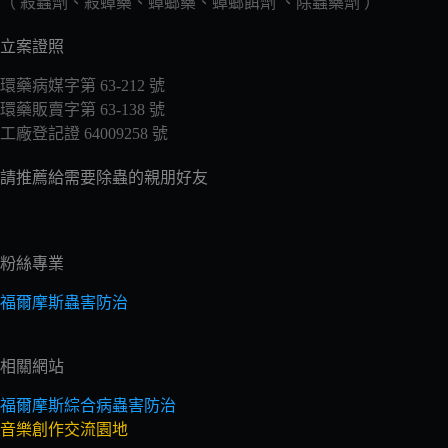
（ 殺蟲劑、殺蟑藥、蟑螂藥、蟑螂餌劑 、除蟲藥劑 ）
立案證照
環藥病媒字第 63-212 號
環藥販賣字第 63-138 號
工廠登記證 64009258 號
請推薦給需要除蟲的親朋好友
粉絲專業
福爾摩斯蟲害防治
相關網站
福爾摩斯綜合病蟲害防治
音樂創作交流園地