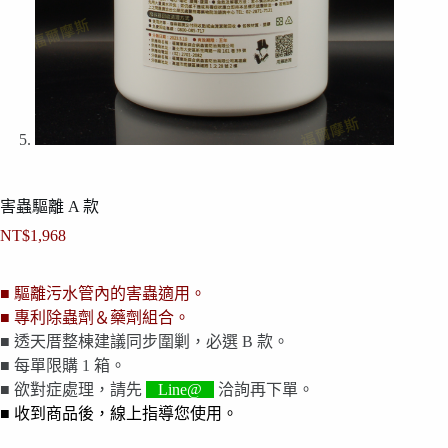
害蟲驅離 A 款
NT$
1,968
■ 驅離污水管內的害蟲適用。
■ 專利除蟲劑＆藥劑組合。
■ 透天厝整棟建議同步圍剿，必選 B 款。
■ 每單限購 1 箱。
■ 欲對症處理，請先
Line@
洽詢再下單。
■ 收到商品後，線上指導您使用。