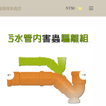
跳
NT$
0
福爾摩斯蟲控
至
購
主
物
要
車
內
容