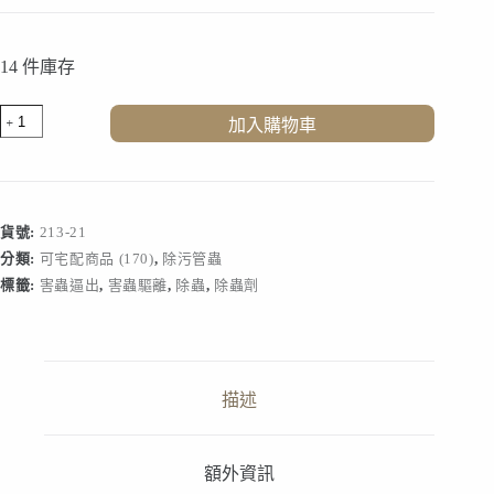
14 件庫存
害
加入購物車
蟲
驅
離
A
款
貨號:
213-21
數
分類:
可宅配商品 (170)
,
除污管蟲
量
標籤:
害蟲逼出
,
害蟲驅離
,
除蟲
,
除蟲劑
描述
額外資訊