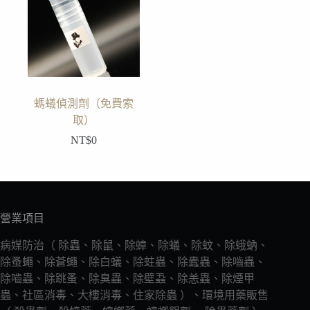
螞蟻偵測劑（免費索
取）
NT$
0
營業項目
病媒防治（ 除蟲、除鼠、除蟑、除蟻、除蚊、除蛾蚋、
除蚤蠅、除蒼蠅、除白蟻、除蛀蟲、除蠹蟲、除嚙蟲、
除嚙蟲、除跳蚤、除臭蟲、除壁蝨、除恙蟲、除煙甲
蟲、社區消毒、大樓消毒、住家除蟲 ）、環境用藥販售