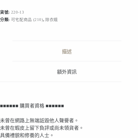
衣
蛾
貨號:
220-13
款
分類:
可宅配商品 (210)
,
除衣蛾
數
量
描述
額外資訊
■■■■■■ 購買者資格 ■■■■■■
未曾在網路上無端詆毀他人聲譽者。
未曾在蝦皮上留下負評或尚未領貨者。
具備禮貌和修養的人士。