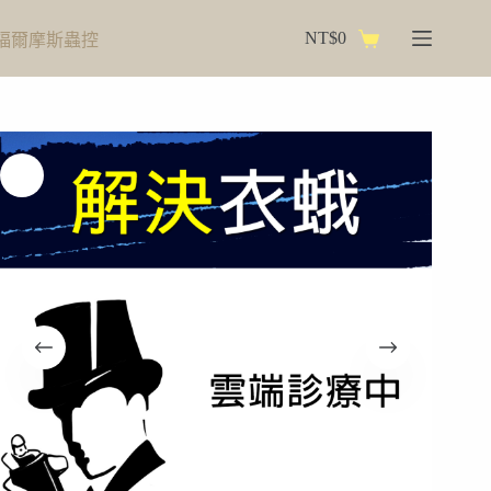
跳
NT$
0
福爾摩斯蟲控
至
購
主
物
要
車
內
容