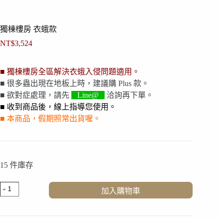
獨棟樓房 衣蛾款
NT$
3,524
■ 獨棟樓房全區解決衣蛾入侵問題適用。
■ 很多蟲出現在地板上時，建議購 Plus 款。
■ 欲對症處理，請先
Line@
洽詢再下單。
■ 收到商品後，線上指導您使用。
■ 本商品，假期照常出貨喔。
15 件庫存
獨
加入購物車
棟
樓
房