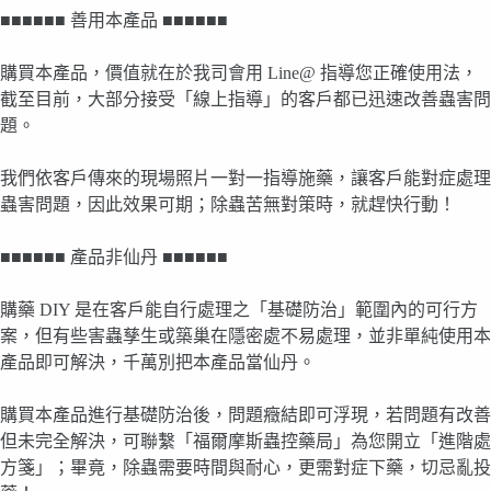
■■■■■■ 善用本產品 ■■■■■■
購買本產品，價值就在於我司會用 Line@ 指導您正確使用法，
截至目前，大部分接受「線上指導」的客戶都已迅速改善蟲害問
題。
我們依客戶傳來的現場照片一對一指導施藥，讓客戶能對症處理
蟲害問題，因此效果可期；除蟲苦無對策時，就趕快行動！
■■■■■■ 產品非仙丹 ■■■■■■
購藥 DIY 是在客戶能自行處理之「基礎防治」範圍內的可行方
案，但有些害蟲孳生或築巢在隱密處不易處理，並非單純使用本
產品即可解決，千萬別把本產品當仙丹。
購買本產品進行基礎防治後，問題癥結即可浮現，若問題有改善
但未完全解決，可聯繫「福爾摩斯蟲控藥局」為您開立「進階處
方箋」；畢竟，除蟲需要時間與耐心，更需對症下藥，切忌亂投