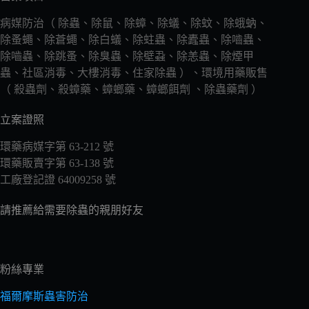
病媒防治（ 除蟲、除鼠、除蟑、除蟻、除蚊、除蛾蚋、
除蚤蠅、除蒼蠅、除白蟻、除蛀蟲、除蠹蟲、除嚙蟲、
除嚙蟲、除跳蚤、除臭蟲、除壁蝨、除恙蟲、除煙甲
蟲、社區消毒、大樓消毒、住家除蟲 ）、環境用藥販售
（ 殺蟲劑、殺蟑藥、蟑螂藥、蟑螂餌劑 、除蟲藥劑 ）
立案證照
環藥病媒字第 63-212 號
環藥販賣字第 63-138 號
工廠登記證 64009258 號
請推薦給需要除蟲的親朋好友
粉絲專業
福爾摩斯蟲害防治