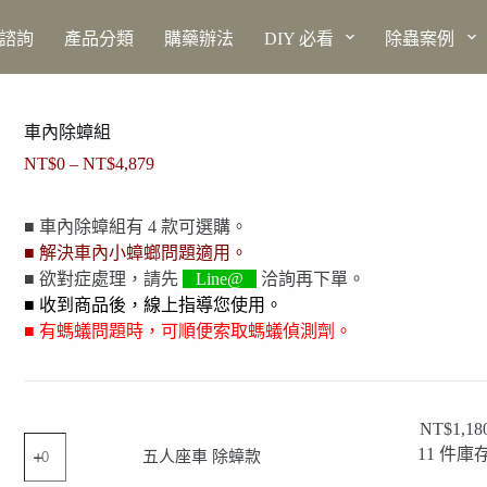
上諮詢
產品分類
購藥辦法
DIY 必看
除蟲案例
車內除蟑組
NT$
0
–
NT$
4,879
■ 車內除蟑組有 4 款可選購。
■ 解決車內小蟑螂問題適用。
■ 欲對症處理，請先
Line@
洽詢再下單。
■ 收到商品後，線上指導您使用。
■ 有螞蟻問題時，可順便索取螞蟻偵測劑。
NT$
1,18
五
11 件庫
五人座車 除蟑款
人