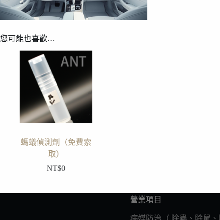
您可能也喜歡…
螞蟻偵測劑（免費索
取）
NT$
0
營業項目
病媒防治（ 除蟲、除鼠、