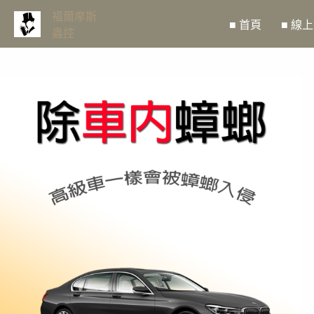
跳
福爾摩斯
■ 首頁
■ 線
至
蟲控
主
要
內
容