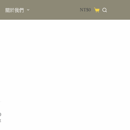
NT$
0
關於我們
購
物
車
0
存