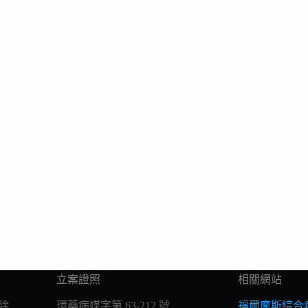
立案證照
相關網站
除
環藥病媒字第 63-212 號
福爾摩斯綜合