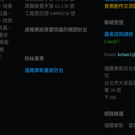
、除蚤
環藥販賣字第 63-138 號
音樂創作交流
蛀蟲、
工廠登記證 64009258 號
、除跳
聯絡管道
恙蟲、
請推薦給需要除蟲的親朋好友
蟲害諮詢請按
樓消
Line@
）
藥販
螂
Email:
keitan1@
 ）
粉絲專業
福爾摩斯綜合
福爾摩斯蟲害防治
司
台北市大安區新
巷 39 號 .
〒106
網路維護
福爾摩斯 雲