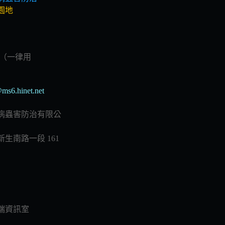
園地
（一律用
ms6.hinet.net
病蟲害防治有限公
生南路一段 161
端資訊室