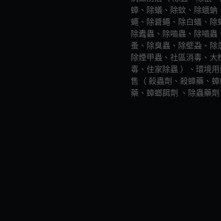
蟑、除蟻、除蚊、除蛾蚋
蠅、除蒼蠅、除白蟻、除
除蠹蟲、除嚙蟲、除嚙蟲
蚤、除臭蟲、除壁蝨、除
除煙甲蟲、社區消毒、大
毒、住家除蟲 ）、環境用
售（ 殺蟲劑、殺蟑藥、蟑
藥、蟑螂餌劑 、除蟲藥劑