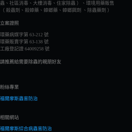
蟲、社區消毒、大樓消毒、住家除蟲 ）、環境用藥販售
（ 殺蟲劑、殺蟑藥、蟑螂藥、蟑螂餌劑 、除蟲藥劑 ）
立案證照
環藥病媒字第 63-212 號
環藥販賣字第 63-138 號
工廠登記證 64009258 號
請推薦給需要除蟲的親朋好友
粉絲專業
福爾摩斯蟲害防治
相關網站
福爾摩斯綜合病蟲害防治