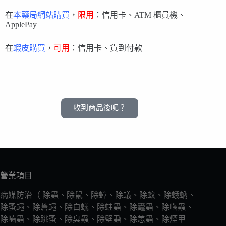
在
本藥局網站購買
，
限用
：信用卡、ATM 櫃員機、
ApplePay
在
蝦皮購買
，
可用
：信用卡、貨到付款
收到商品後呢？
營業項目
病媒防治（ 除蟲、除鼠、除蟑、除蟻、除蚊、除蛾蚋、
除蚤蠅、除蒼蠅、除白蟻、除蛀蟲、除蠹蟲、除嚙蟲、
除嚙蟲、除跳蚤、除臭蟲、除壁蝨、除恙蟲、除煙甲