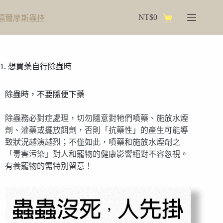
NT$
0
福爾摩斯蟲控
1. 想買藥自行除蟲時
除蟲時，不要隨便下藥
除蟲務必對症處理，切勿隨意對牠們噴藥、施放水煙
劑、灌藥或擺放餌劑，否則「抗藥性」的產生可能導
致狀況越演越烈；不僅如此，噴藥和施放水煙劑之
「毒害污染」對人和寵物的健康影響絕對不容忽視。
有養寵物的需特別留意！